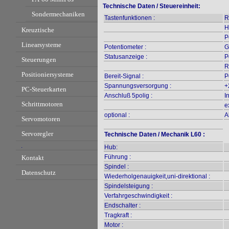
Technische Daten / Steuereinheit:
Sondermechaniken
Tastenfunktionen :
R
H
Kreuztische
P
Linearsysteme
Potentiometer :
G
Statusanzeige :
P
Steuerungen
R
Positioniersysteme
Bereit-Signal :
P
Spannungsversorgung :
+
PC-Steuerkarten
Anschluß 5polig :
I
Schrittmotoren
e
optional :
A
Servomotoren
Servoregler
Technische Daten / Mechanik L60 :
.
Hub:
Führung :
Kontakt
Spindel :
Datenschutz
Wiederholgenauigkeit,uni-direktional :
Spindelsteigung :
Verfahrgeschwindigkeit :
Endschalter :
Tragkraft :
Motor :