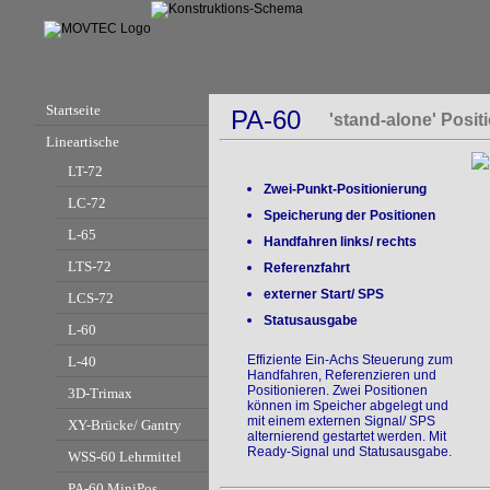
Startseite
PA-60
'stand-alone' Posit
Lineartische
LT-72
Zwei-Punkt-Positionierung
LC-72
Speicherung der Positionen
L-65
Handfahren links/ rechts
LTS-72
Referenzfahrt
externer Start/ SPS
LCS-72
Statusausgabe
L-60
Effiziente Ein-Achs Steuerung zum
L-40
Handfahren, Referenzieren und
Positionieren. Zwei Positionen
3D-Trimax
können im Speicher abgelegt und
mit einem externen Signal/ SPS
XY-Brücke/ Gantry
alternierend gestartet werden. Mit
Ready-Signal und Statusausgabe.
WSS-60 Lehrmittel
PA-60 MiniPos