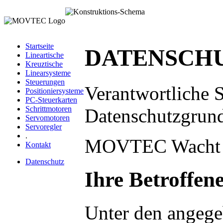
Startseite
DATENSCH
Lineartische
Kreuztische
Linearsysteme
Steuerungen
Verantwortliche S
Positioniersysteme
PC-Steuerkarten
Schrittmotoren
Datenschutzgrun
Servomotoren
Servoregler
.
MOVTEC Wacht Gm
Kontakt
Datenschutz
Ihre Betroffen
Unter den angege